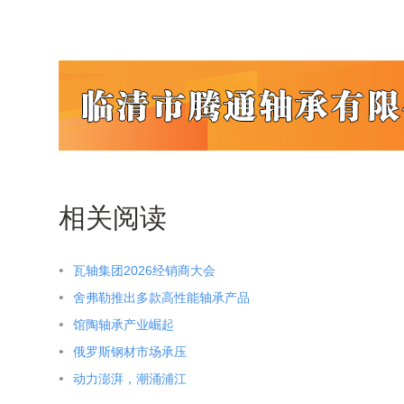
相关阅读
瓦轴集团2026经销商大会
舍弗勒推出多款高性能轴承产品
馆陶轴承产业崛起
俄罗斯钢材市场承压
动力澎湃，潮涌浦江