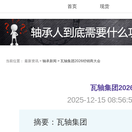
首页
现货
当前位置：
最新资讯 >
轴承新闻 >
瓦轴集团2026经销商大会
瓦轴集团20
2025-12-15 08:
摘要：瓦轴集团