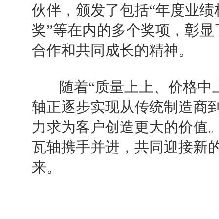
伙伴，颁发了包括“年度业绩
奖”等在内的多个奖项，彰显
合作和共同成长的精神。
随着“质量上上、价格中上
轴正逐步实现从传统制造商
力求为客户创造更大的价值
瓦轴携手并进，共同迎接新
来。