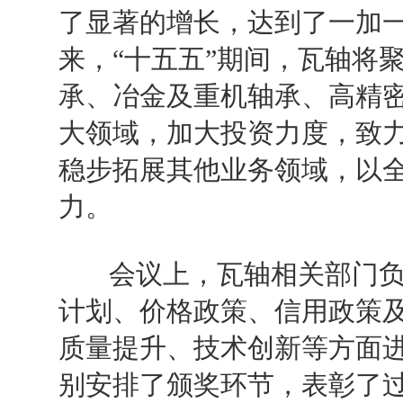
了显著的增长，达到了一加
来，“十五五”期间，瓦轴将
承、冶金及重机轴承、高精
大领域，加大投资力度，致
稳步拓展其他业务领域，以
力。
会议上，瓦轴相关部门负
计划、价格政策、信用政策
质量提升、技术创新等方面
别安排了颁奖环节，表彰了