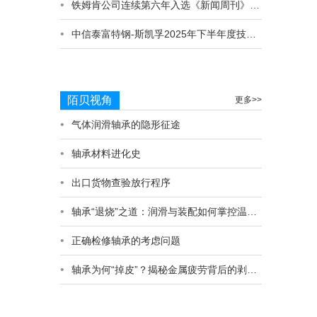
铁姆肯公司连续第六年入选《新闻周刊》 “美国最负责任公司” 榜单
中信泰富特钢-斯凯孚2025年下半年度技术交流日
陌贝视角
更多>>
气体润滑轴承的隐形征途
轴承材料进化史
出口货物查验放行程序
轴承“退烧”之道：润滑与装配如何掌控温升命脉
正确检修轴承的考虑问题
轴承为何“掉皮”？揭秘金属疲劳背后的剥落真相