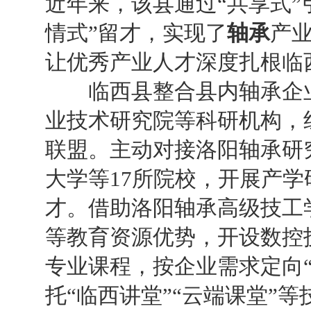
近年来，该县通过
“
共享式
”
情式
”
留才，实现了
轴承
产
让优秀产业人才深度扎根临
临西县整合县内轴承企业
业技术研究院等科研机构，
联盟。主动对接洛阳轴承研
大学等
17
所院校，开展产学
才。借助洛阳轴承高级技工
等教育资源优势，开设数控
专业课程，按企业需求定向
托
“
临西讲堂
”“
云端课堂
”
等