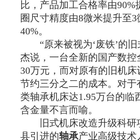
比，产品加工合格率由
90%
圈尺寸精度由
8
微米提升至
3
40%
。
“
原来被视为
‘
废铁
’
的旧
杰说，一台全新的国产数控
30
万元，而对原有的旧机床
节约三分之二的成本。对于
类轴承机床达
1.95
万台的临
含金量不言而喻。
旧式机床改造升级科研项
县引进的
轴承
产业高级技术