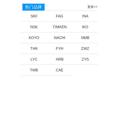
热门品牌
更多>>
SKF
FAG
INA
NSK
TIMKEN
IKO
KOYO
NACHI
NMB
THK
FYH
ZWZ
LYC
HRB
ZYS
TMB
CAE