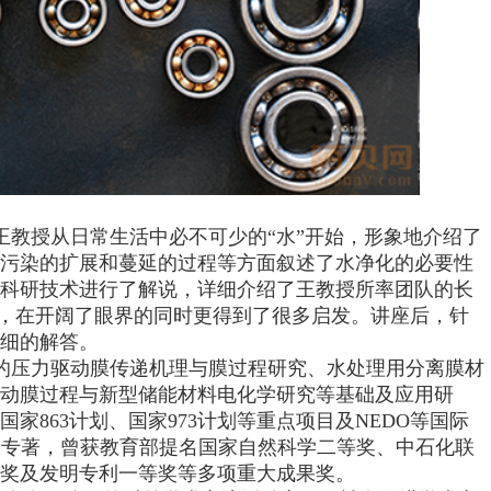
王教授从日常生活中必不可少的
“水”开始，形象地介绍了
污染的扩展和蔓延的过程等方面叙述了水净化的必要性
科研技术进行了解说，详细介绍了王教授所率团队的长
，在开阔了眼界的同时更得到了很多启发。讲座后，针
细的解答。
的压力驱动膜传递机理与膜过程研究、水处理用分离膜材
动膜过程与新型储能材料电化学研究等基础及应用研
国家
863
计划、国家
973
计划等重点项目及
NEDO
等国际
及专著，曾获教育部提名国家自然科学二等奖、中石化联
奖及发明专利一等奖等多项重大成果奖。