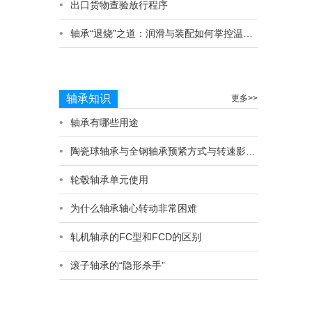
出口货物查验放行程序
轴承“退烧”之道：润滑与装配如何掌控温升命脉
轴承知识
更多>>
轴承有哪些用途
陶瓷球轴承与全钢轴承预紧方式与转速影响的比较
轮毂轴承单元使用
为什么轴承轴心转动非常困难
轧机轴承的FC型和FCD的区别
滚子轴承的“隐形杀手”