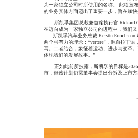
为一家独立公司时所使用的名称。 此项宣
的业务实体方面迈出了重要一步，旨在加快
斯凯孚集团总裁兼首席执行官 Rickard 
在迈向成为一家独立公司的进程中，我们又
斯凯孚汽车业务总裁 Kerstin Enochss
两个强有力的理念：“vertere”，源自拉丁语，意
写。二者结合，象征着运动、进步与变革。
体现我们的发展故事。”
正如此前所披露，斯凯孚的目标是2026年第
市，但该计划仍需董事会提出分拆及上市方