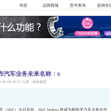
询货
品牌商城
型号查询
促销专
布汽车业务未来名称：c
03-04 08:15:37 分类：轴承新闻
孚（SKF）今日宣布，SKF Vertevo 将成为斯凯孚汽车业务在作