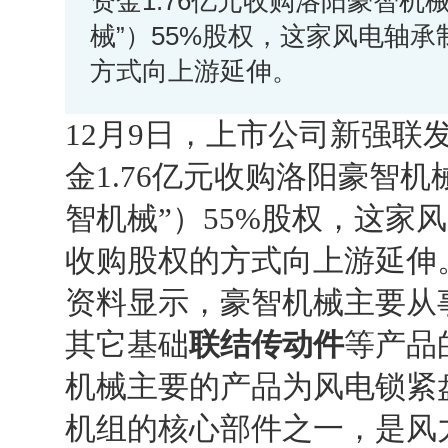
资金1.76亿元收购洛阳豪智机
械”）55%股权，这家风电轴
方式向上游延伸。
12月9日，上市公司新强联
金1.76亿元收购洛阳豪智
智机械”）55%股权，这家
收购股权的方式向上游延伸
资料显示，豪智机械主要从
其它基础
联结传动件
等产品
机械主要的产品为风电锁紧
机组的核心部件之一，是风