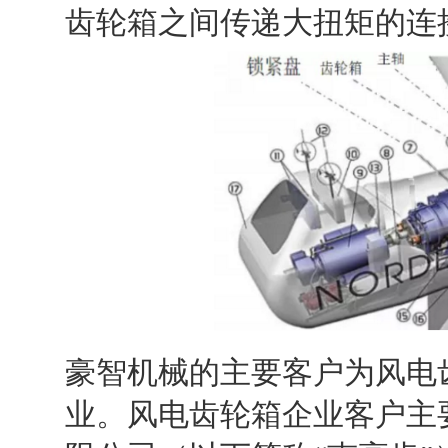
齿轮箱之间传递大扭矩的连
豪智机械的主要客户为风电
业。风电齿轮箱企业客户主