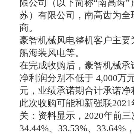
限公司（以下简称“南高齿
苏）有限公司，南高齿为全
商。
豪智机械风电整机客户主要
船海装风电等。
在完成收购后，豪智机械承
净利润分别不低于 4,000万元、
元，业绩承诺期合计承诺净利润
此次收购可能和新强联
20
关：资料显示，2020年前
34.44%、33.53%、33.6